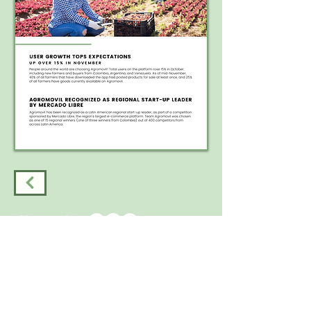
¡Síguenos!
WhatsApp:
Global
+57 305
2502330
Ghana
+233 54 636
6030