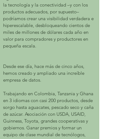
la tecnología y la conectividad –y con los
productos adecuados, por supuesto–
podríamos crear una visibilidad verdadera e
hiperescalable, desbloqueando cientos de
miles de millones de dólares cada año en
valor para compradores y productores en
pequeña escala.
Desde ese día, hace más de cinco años,
hemos creado y ampliado una increíble
empresa de datos.
Trabajando en Colombia, Tanzania y Ghana
en 3 idiomas con casi 200 productos, desde
sorgo hasta aguacates, pescado seco y caña
de azúcar. Asociación con USDA, USAID,
Guinness, Toyota, grandes cooperativas y
gobiernos. Ganar premios y formar un
equipo de clase mundial de tecnólogos,