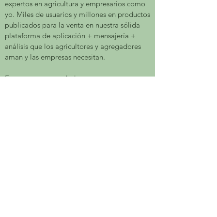
expertos en agricultura y empresarios como
yo. Miles de usuarios y millones en productos
publicados para la venta en nuestra sólida
plataforma de aplicación + mensajería +
análisis que los agricultores y agregadores
aman y las empresas necesitan.
​Estamos en un verdadero momento
histórico, donde los productores de todo el
mundo pueden tener la capacidad de
“levantar la mano” y ser vistos. En
Agromovil estamos comprometidos a
desbloquear el valor en este momento:
construir una conversación sobre datos que
ponga más alimentos, de manera más
sostenible, en las mesas de un mundo
hambriento.
- Andrew Mack
CEO/Fundador de Agromovil