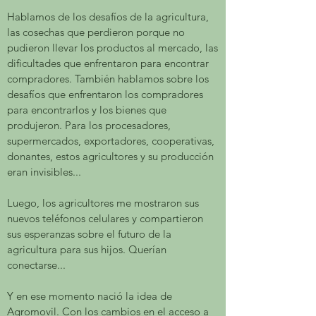
Hablamos de los desafíos de la agricultura,
las cosechas que perdieron porque no
pudieron llevar los productos al mercado, las
dificultades que enfrentaron para encontrar
compradores. También hablamos sobre los
desafíos que enfrentaron los compradores
para encontrarlos y los bienes que
produjeron. Para los procesadores,
supermercados, exportadores, cooperativas,
donantes, estos agricultores y su producción
eran invisibles...
Luego, los agricultores me mostraron sus
nuevos teléfonos celulares y compartieron
sus esperanzas sobre el futuro de la
agricultura para sus hijos. Querían
conectarse...
Y en ese momento nació la idea de
Agromovil. Con los cambios en el acceso a